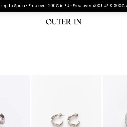
llo plateado
Layered Earth - Pendiente de aro plateado
Layered Ear