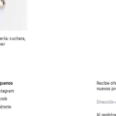
ería: cuchara,
ver
guenos
Recibe ofe
nuevos pr
stagram
ktok
Dirección 
dnote
Al registr