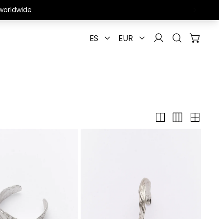
ES
EUR
th - Brazalete imagen plateado
Layered Earth - Brazalete plateado